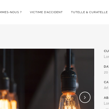
MMES-NOUS ?
VICTIME D’ACCIDENT
TUTELLE & CURATELLE
CU
Lo
DA
20
CA
Art
AB
Lor