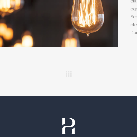
eli
ege
Sed
ele
Dui