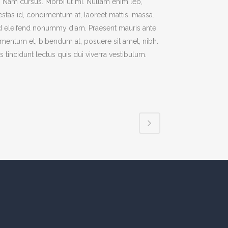
t. Nam cursus. Morbi ut mi. Nullam enim leo,
stas id, condimentum at, laoreet mattis, massa.
 eleifend nonummy diam. Praesent mauris ante,
mentum et, bibendum at, posuere sit amet, nibh.
s tincidunt lectus quis dui viverra vestibulum.