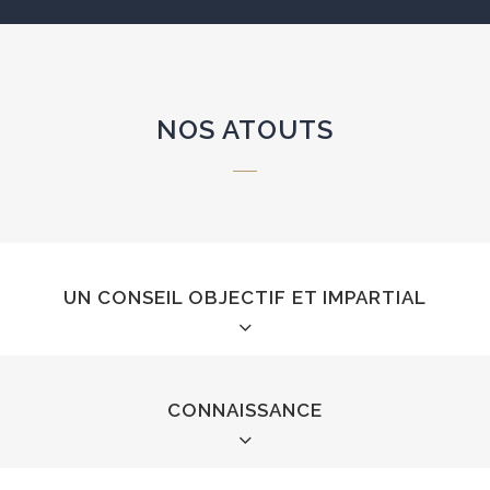
NOS ATOUTS
UN CONSEIL OBJECTIF ET IMPARTIAL
CONNAISSANCE
En faisant appel à notre cabinet, vous bénéfic
objectif et impartial
. Notre positionnement
rechercher les solutions qui vous corres