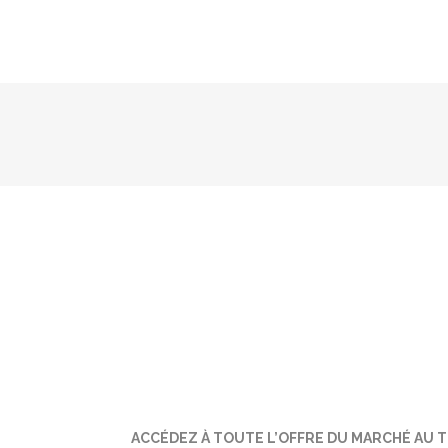
Notre connais
acteurs et re
présentant les 
financiers, de s
« Un interlocut
compétence, 
autres
. Par la
assure une gra
accédez aux ser
nous entourent.
ACCÉDEZ À TOUTE L’OFFRE DU MARCHÉ AU 