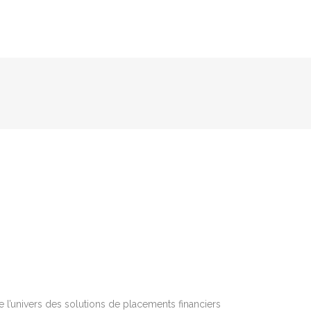
ctionnons nos
int par aucune
us mettons en
our négocier les
ct et unique
qui
e de réunir une
re service.
 l’univers des solutions de placements financiers