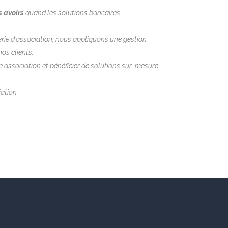
s avoirs
quand les solutions bancaires
rerie d’association, nous appliquons une gestion
nos clients.
e association et bénéficier de solutions sur-mesure
ation.